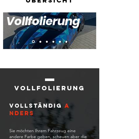
übersicht
Vollfolierung
vollfolierung
VOLLSTÄNDIG
A
NDERS
Sie möchten Ihrem Fahrzeug eine
andere Farbe geben, scheuen aber die