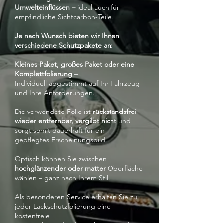
Umwelteinflüssen –
ideal auch für
empfindliche Sichtcarbon-Teile.
Je nach Wunsch bieten wir Ihnen
verschiedene Schutzpakete an:
Kleines Paket, großes Paket oder eine
Komplettfolierung –
Individuell abgestimmt auf Ihr Fahrzeug
und Ihre Anforderungen.
Die verwendete Folie ist
rückstandsfrei
wieder entfernbar, vergilbt nicht
und
sorgt somit dauerhaft für ein
gepflegtes Erscheinungsbild.
Optisch können Sie zwischen
hochglänzender oder matter
Oberfläche
wählen – ganz nach Ihrem Stil.
Als besonderen Service erhalten Sie zu
jeder Lackschutzfolierung eine
kostenfreie