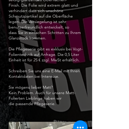
Finish.
Die Folie wird extrem glatt und
verhindert dass sich unschöne
Schmutzpartikel
auf die Oberfläche
legen. Die Versiegelung ist sehr
benutzerfreundlich entwickelt, so
dass
Sie in einfachen Schritten zu Ihrem
Glanzstück kommen.
Die Pflegeserie gibt es exklusiv bei Vogt-
Folientechnik auf Anfrage. Die 0,5 Liter
Einheit ist für
25
€
zzgl. MwSt erhältlich.
Schreiben Sie uns eine E-Mail mit Ihren
Kontaktdaten bei Interesse.
Sie mögens lieber Matt?
Kein Problem. Auch für unsere Matt-
Folierten Lieblinge haben wir
die
passende Pflegeserie.