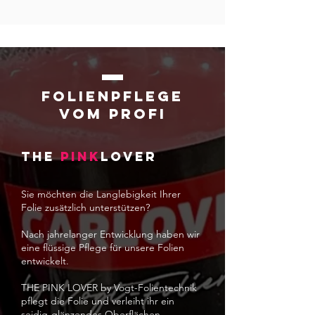
Folienpflege
vom Profi
the
pink
lover
Sie möchten die Langlebigkeit Ihrer
Folie zusätzlich unterstützen?
Nach jahrelanger Entwicklung haben wir
eine flüssige Pflege für unsere F
olien
entwickelt.
THE PINK LOVER by Vogt-Folientechnik
pflegt die Folie und verleiht ihr
ein
seidig-glänzendes Oberflächen-